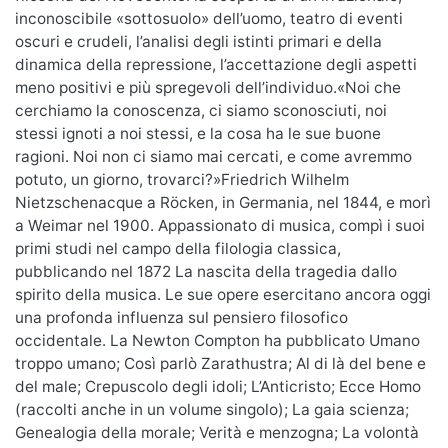
inconoscibile «sottosuolo» dell’uomo, teatro di eventi
oscuri e crudeli, l’analisi degli istinti primari e della
dinamica della repressione, l’accettazione degli aspetti
meno positivi e più spregevoli dell’individuo.«Noi che
cerchiamo la conoscenza, ci siamo sconosciuti, noi
stessi ignoti a noi stessi, e la cosa ha le sue buone
ragioni. Noi non ci siamo mai cercati, e come avremmo
potuto, un giorno, trovarci?»Friedrich Wilhelm
Nietzschenacque a Röcken, in Germania, nel 1844, e morì
a Weimar nel 1900. Appassionato di musica, compì i suoi
primi studi nel campo della filologia classica,
pubblicando nel 1872 La nascita della tragedia dallo
spirito della musica. Le sue opere esercitano ancora oggi
una profonda influenza sul pensiero filosofico
occidentale. La Newton Compton ha pubblicato Umano
troppo umano; Così parlò Zarathustra; Al di là del bene e
del male; Crepuscolo degli idoli; L’Anticristo; Ecce Homo
(raccolti anche in un volume singolo); La gaia scienza;
Genealogia della morale; Verità e menzogna; La volontà