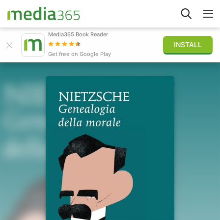
Media365 Book Reader
INSTALL
Explorar
Get free on Google Play
Iniciar sesión
Publicar