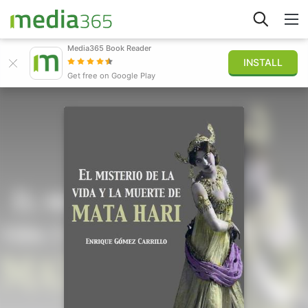
Media365 Book Reader
INSTALL
Explorar
Get free on Google Play
Iniciar sesión
Publicar