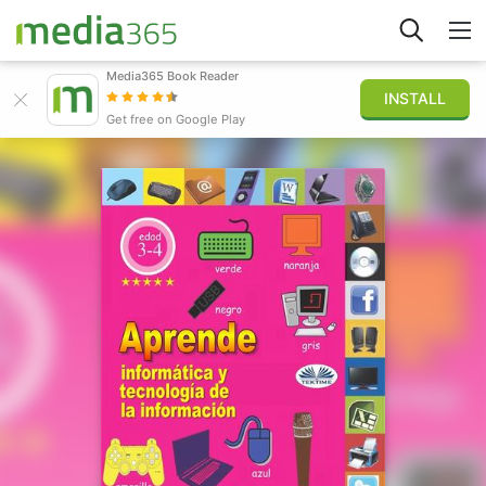
Media365 Book Reader
INSTALL
Explorar
Get free on Google Play
Iniciar sesión
Publicar