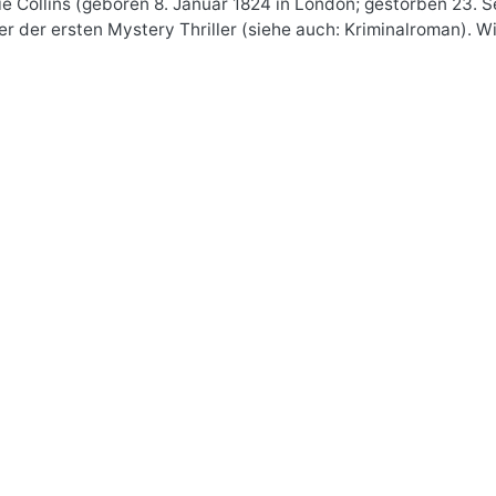
ie Collins (geboren 8. Januar 1824 in London; gestorben 23. 
r der ersten Mystery Thriller (siehe auch: Kriminalroman). W