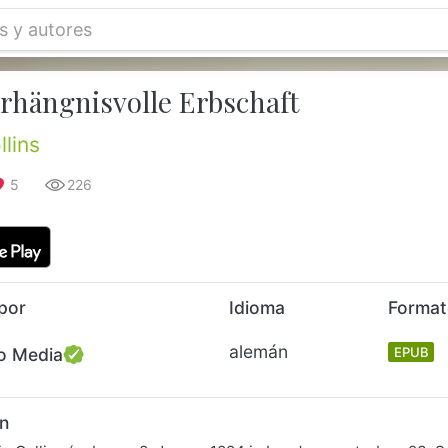
erhängnisvolle Erbschaft
llins
5
226
por
Idioma
Forma
alemán
o Media
EPUB
n