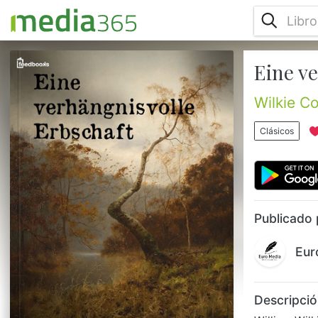
Eine v
William Wilkie Collins (geboren 8. Januar
1824 in London; gestorben 23. September
1889 ebenda) war ein britischer
Wilkie Co
Schriftsteller und Verfasser der ersten
Mystery Thriller (siehe auch:
Clásicos
Kriminalroman). Wikipedia...
Publicado 
Eur
Descripció