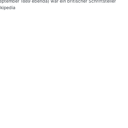
September 1889 ebenda) war ein britischer Schriftsteller
ikipedia