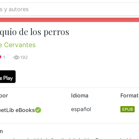
quio de los perros
e Cervantes
1
192
por
Idioma
Forma
español
eetLib eBooks
EPUB
n