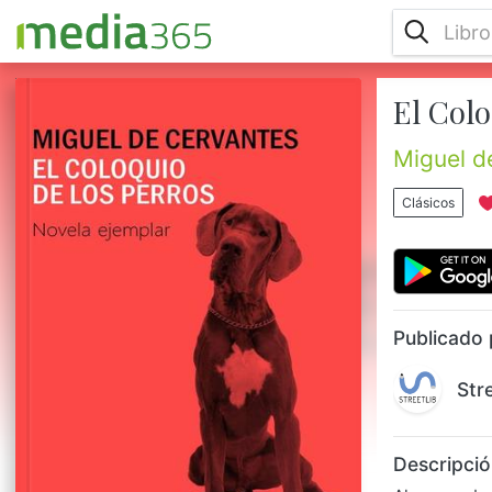
El Colo
Al comprobar que han adquirido la facultad
de hablar, Berganza decide contar a
Cipión, durante una noche, sus
Miguel d
experiencias con sus distintos amos,
recorriendo lugares como Sevilla, Montilla y
Clásicos
Granada hasta llegar a Valladolid, tomando
el relato la forma de novela picaresca, pero
con elementos modernizadores del género.
El Coloquio de los perros reflexiona sobre la
necesidad de sobrevivir, la falta...
Publicado 
Str
Descripció