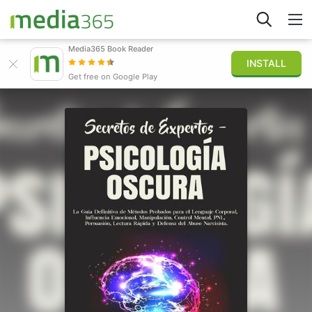
Media365 Book Reader
INSTALL
Explorar
Get free on Google Play
Iniciar sesión
Publicar