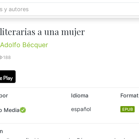
literarias a una mujer
Adolfo Bécquer
188
por
Idioma
Forma
español
o Media
EPUB
n