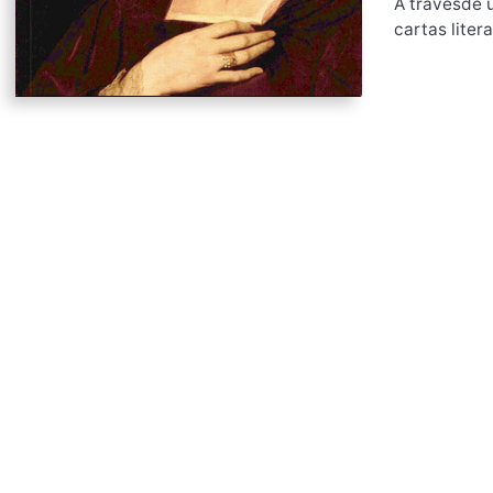
A travesde 
cartas litera