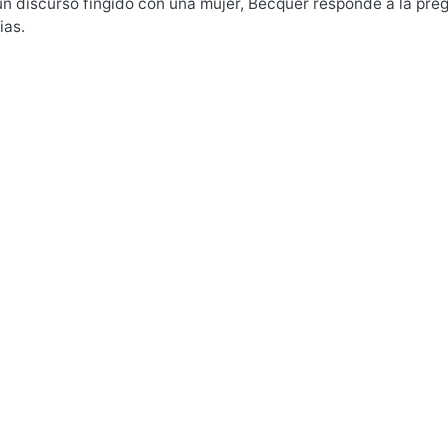
un discurso fingido con una mujer, Bécquer responde a la pre
ias.