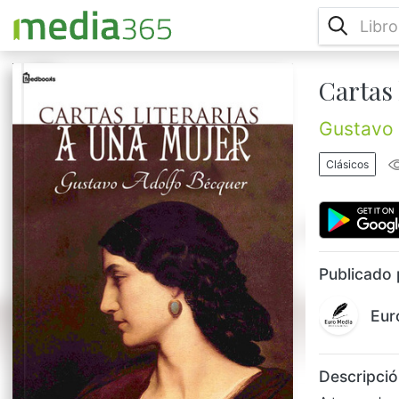
Cartas 
A travesde un discurso fingido con una
mujer, Bécquer responde a la pregunta
“¿Qué es la poesía?” de manera personal en
Gustavo 
cuatro cartas literaias....
Clásicos
Publicado 
Eur
Descripció