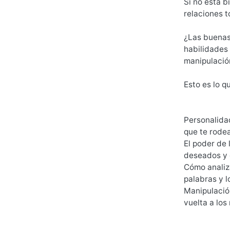
Si no está b
relaciones t
¿Las buenas 
habilidades 
manipulació
Esto es lo q
Personalida
que te rode
El poder de 
deseados y 
Cómo analiza
palabras y 
Manipulació
vuelta a los