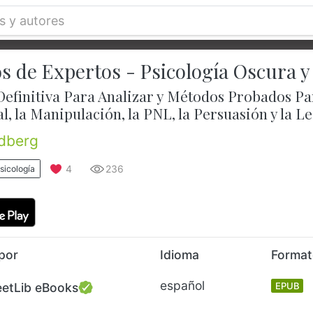
os de Expertos - Psicología Oscura 
Definitiva Para Analizar y Métodos Probados Par
, la Manipulación, la PNL, la Persuasión y la L
ndberg
4
236
sicología
por
Idioma
Forma
español
eetLib eBooks
EPUB