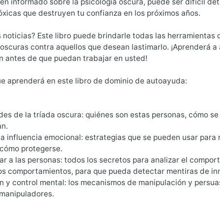
ien informado sobre la psicología oscura, puede ser difícil d
óxicas que destruyen tu confianza en los próximos años.
noticias? Este libro puede brindarle todas las herramientas 
oscuras contra aquellos que desean lastimarlo. ¡Aprenderá a 
n antes de que puedan trabajar en usted!
ue aprenderá en este libro de dominio de autoayuda:
des de la tríada oscura: quiénes son estas personas, cómo s
an.
la influencia emocional: estrategias que se pueden usar para
cómo protegerse.
r a las personas: todos los secretos para analizar el comport
los comportamientos, para que pueda detectar mentiras de i
n y control mental: los mecanismos de manipulación y persuas
 manipuladores.