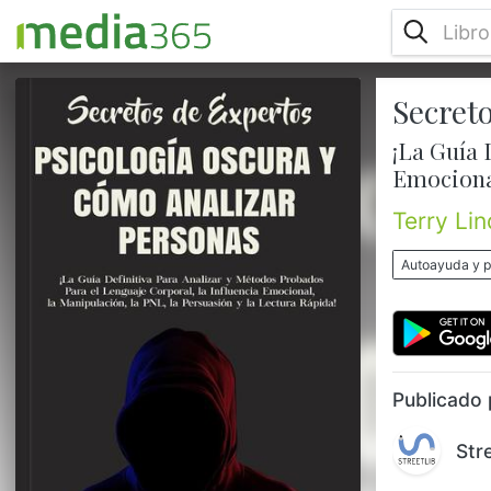
Secret
Secretos de Expertos - Psicología Oscura y
Cómo Analizar Personas: ¡La Guía Definitiva
¡La Guía 
Para Analizar y Métodos Probados Para el
Emocional
Lenguaje Corporal, la Influencia Emocional,
la Manipulación, la PNL, la Persuasión y la
Terry Li
Lectura Rápida! Te gustaria: ¿Supere a
cualquier manipulador que se le presente?
Autoayuda y p
¿Ser capaz de leer a las personas como un
libro abierto? ¿Levantar su escudo contra el
abuso narci...
Publicado 
Str