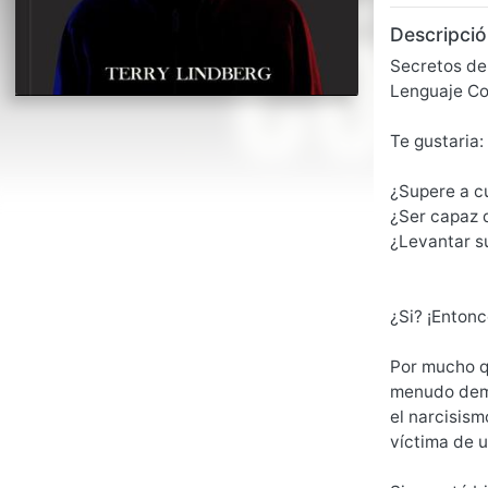
Descripció
Secretos de
Lenguaje Cor
Te gustaria:
¿Supere a c
¿Ser capaz d
¿Levantar s
¿Si? ¡Entonc
Por mucho q
menudo demue
el narcisism
víctima de u