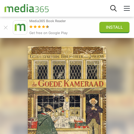
Media365 Book Reader
INSTALL
Explorar
Get free on Google Play
Iniciar sesión
Publicar