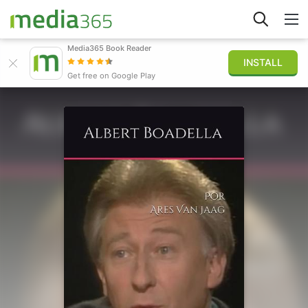
Media365 Book Reader
INSTALL
Explorar
Get free on Google Play
Iniciar sesión
Publicar