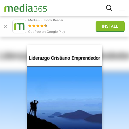
Media365 Book Reader
INSTALL
Explorar
Get free on Google Play
Iniciar sesión
Publicar