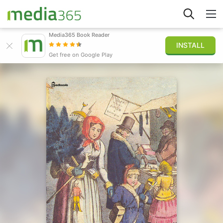
Media365 Book Reader
INSTALL
Explorar
Get free on Google Play
Iniciar sesión
Publicar