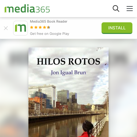
Media365 Book Reader
INSTALL
Explorar
Get free on Google Play
Iniciar sesión
Publicar