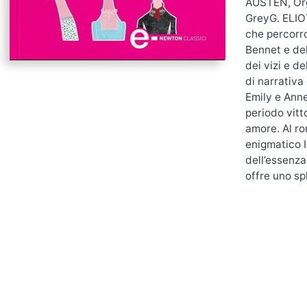
AUSTEN, Org
GreyG. ELIOT
che percorro
Bennet e del
dei vizi e d
di narrativa 
Emily e Ann
periodo vitto
amore. Al ro
enigmatico I
dell’essenza
offre uno sp