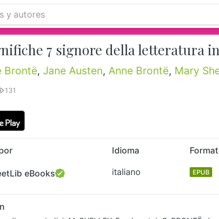
ifiche 7 signore della letteratura i
e Brontë
,
Jane Austen
,
Anne Brontë
,
Mary She
131
por
Idioma
Forma
italiano
eetLib eBooks
EPUB
n