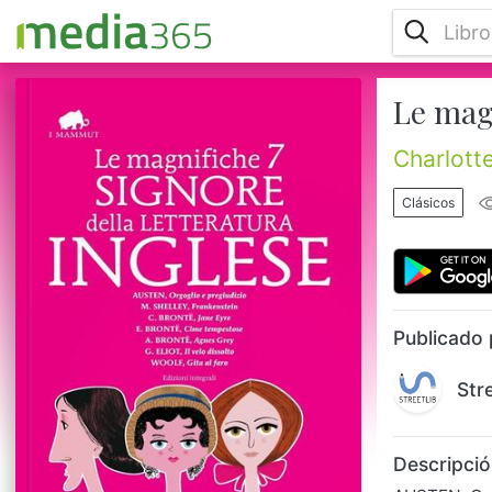
Le magn
AUSTEN, Orgoglio e pregiudizioM.
SHELLEY, FrankensteinC. BRONTË, Jane
EyreE. BRONTË, Cime tempestoseA.
Charlott
BRONTË, Agnes GreyG. ELIOT, Il velo
dissoltoWOOLF, Gita al faroEdizioni
Clásicos
integraliSette magnifiche signore, sette
magnifici romanzi al femminile che
percorrono più di un secolo di storia della
letteratura inglese. A cominciare da
Orgoglio e pregiudizio, le vicende della
famiglia Bennet e delle lor...
Publicado 
Str
Descripció