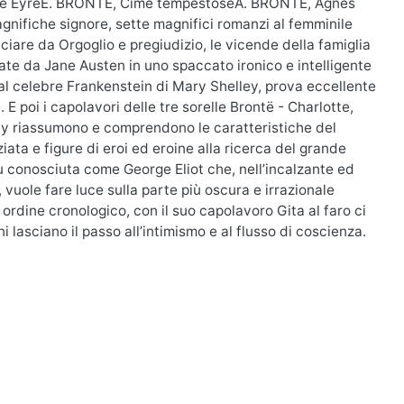
ane EyreE. BRONTË, Cime tempestoseA. BRONTË, Agnes
agnifiche signore, sette magnifici romanzi al femminile
nciare da Orgoglio e pregiudizio, le vicende della famiglia
ate da Jane Austen in uno spaccato ironico e intelligente
e al celebre Frankenstein di Mary Shelley, prova eccellente
 E poi i capolavori delle tre sorelle Brontë - Charlotte,
ey riassumono e comprendono le caratteristiche del
ziata e figure di eroi ed eroine alla ricerca del grande
ù conosciuta come George Eliot che, nell’incalzante ed
vuole fare luce sulla parte più oscura e irrazionale
n ordine cronologico, con il suo capolavoro Gita al faro ci
 lasciano il passo all’intimismo e al flusso di coscienza.