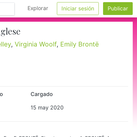
Explorar
Iniciar sesión
Publicar
nglese
lley
,
Virginia Woolf
,
Emily Brontë
to
Cargado
15 may 2020