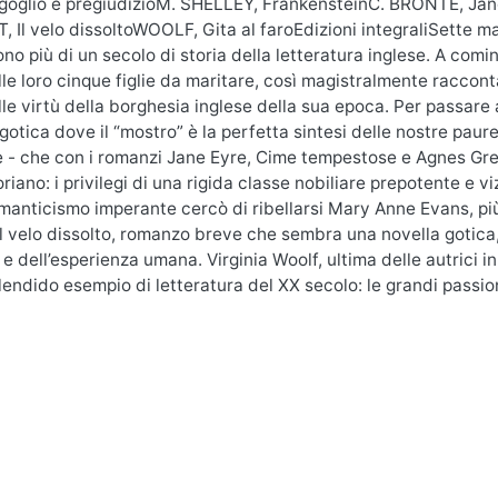
oglio e pregiudizioM. SHELLEY, FrankensteinC. BRONTË, J
, Il velo dissoltoWOOLF, Gita al faroEdizioni integraliSette m
no più di un secolo di storia della letteratura inglese. A comi
le loro cinque figlie da maritare, così magistralmente raccont
elle virtù della borghesia inglese della sua epoca. Per passar
gotica dove il “mostro” è la perfetta sintesi delle nostre paure.
e - che con i romanzi Jane Eyre, Cime tempestose e Agnes Gr
riano: i privilegi di una rigida classe nobiliare prepotente e vi
manticismo imperante cercò di ribellarsi Mary Anne Evans, pi
l velo dissolto, romanzo breve che sembra una novella gotica, 
 e dell’esperienza umana. Virginia Woolf, ultima delle autrici i
lendido esempio di letteratura del XX secolo: le grandi passioni