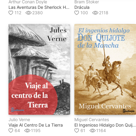
Arthur Conan Doyle
Bram Stoker
Las Aventuras De Sherlock Holmes
Drácula
112
2380
100
2118
Julio Verne
Miguel Cervantes
Viaje Al Centro De La Tierra
El Ingenioso Hidalgo Don Quijote De La Mancha
64
1195
61
1164