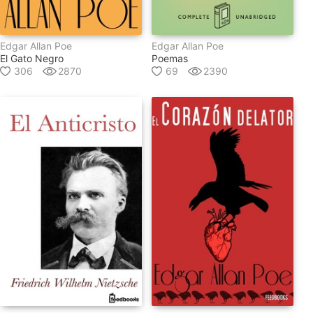
Edgar Allan Poe
Edgar Allan Poe
El Gato Negro
Poemas
306
2870
69
2390