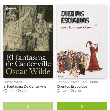
Oscar Wilde
Jacob Ludwig Karl Grimm
El Fantasma De Canterville
Cuentos Escogidos Ii
39
751
32
704