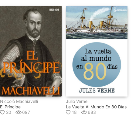
Niccolò Machiavelli
Julio Verne
El Príncipe
La Vuelta Al Mundo En 80 Días
20
697
18
683