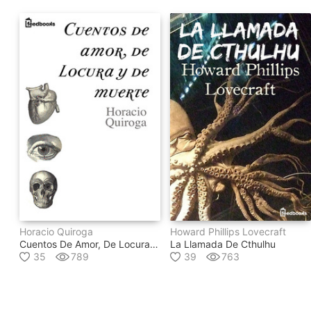
Horacio Quiroga
Howard Phillips Lovecraft
Cuentos De Amor, De Locura Y De Muerte
La Llamada De Cthulhu
35
789
39
763