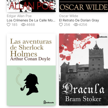
Edgar Allan Poe
Oscar Wilde
Los Crímenes De La Calle Morgue
El Retrato De Dorian Gray
185
4668
256
4256