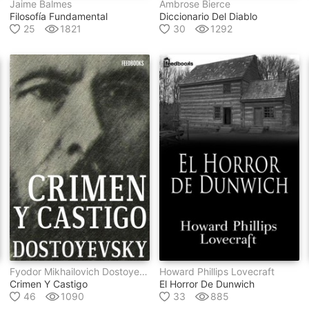
Jaime Balmes
Ambrose Bierce
Filosofía Fundamental
Diccionario Del Diablo
25
1821
30
1292
Fyodor Mikhailovich Dostoyevsky
Howard Phillips Lovecraft
Crimen Y Castigo
El Horror De Dunwich
46
1090
33
885