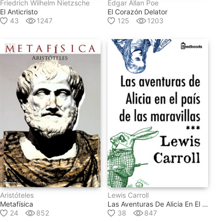
Friedrich Wilhelm Nietzsche
Edgar Allan Poe
El Anticristo
El Corazón Delator
43
1247
125
1203
Aristóteles
Lewis Carroll
Metafísica
Las Aventuras De Alicia En El País De Las Maravillas
24
852
38
847