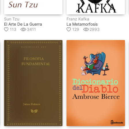
Sun Tzu
Franz Kafka
El Arte De La Guerra
La Metamorfosis
113
3411
129
2993