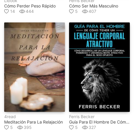
Libook
Ferris Becker
Cómo Perder Peso Rápido
Cómo Ser Más Masculino
14
444
5
407
4read
Ferris Becker
Meditación Para La Relajación
Guía Para El Hombre De Cómo Tener Un Lenguaje Corporal Atractivo
5
395
5
327