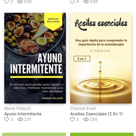
2
239
4
238
Maria Palazzi
Chantal Even
Ayuno Intermitente
Aceites Esenciales (2 En 1)
3
231
2
230