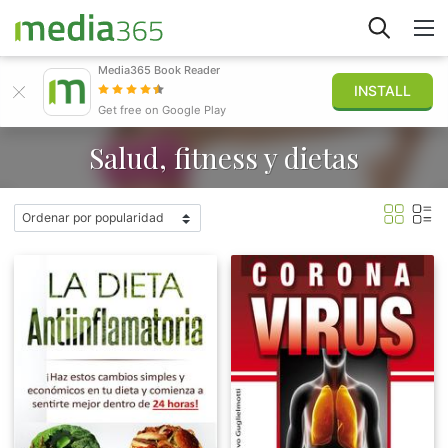
Media365 Book Reader
INSTALL
Explorar
Get free on Google Play
Salud, fitness y dietas
Iniciar sesión
Publicar