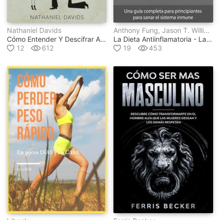
Nathaniel Davids
Anthony Fung, Jason T. William
Cómo Entender Y Descifrar A Los Hombres
La Dieta Antiinflamatoria - La Ciencia Y El Arte De La Dieta Antiinflamatoria
12
612
19
453