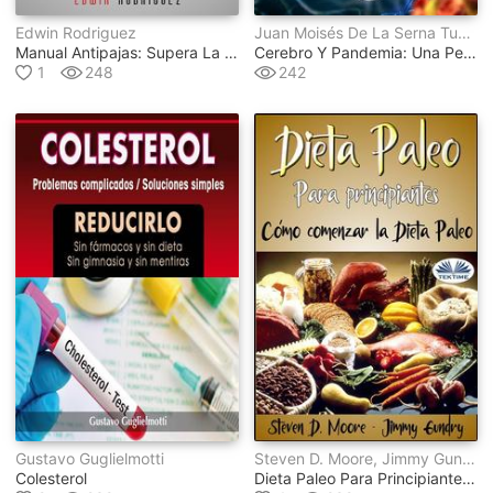
Edwin Rodriguez
Juan Moisés De La Serna Tuya, Marcos Altable Pérez, Mª Esther Gómez Rubio
Manual Antipajas: Supera La Adición A La Masturbación Y La Pornografía ► Un Manual Práctico Para Superar Ese Vicio Que No Te Deja Ser Libre Y Te Atormenta
Cerebro Y Pandemia: Una Perspectiva Actual
1
248
242
Gustavo Guglielmotti
Steven D. Moore, Jimmy Gundry
Colesterol
Dieta Paleo Para Principiantes: Cómo Comenzar La Dieta Paleo