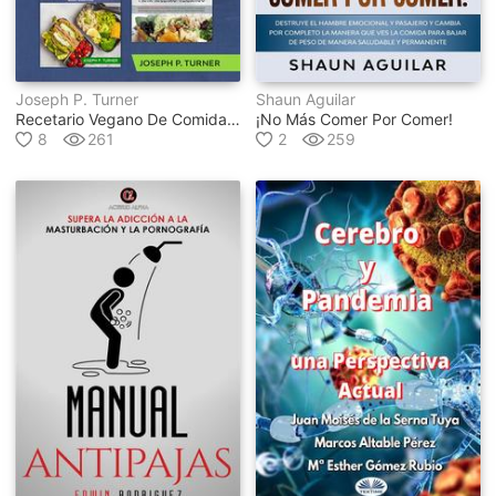
Joseph P. Turner
Shaun Aguilar
Recetario Vegano De Comidas Poderosas Sin Carnes Para Atletas
¡no Más Comer Por Comer!
8
261
2
259