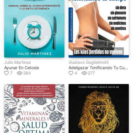
Julio Martinez
Gustavo Guglielmotti
Ayunar En Cetosis
Adelgazar Tonificando Tu Cuerpo
7
284
4
277