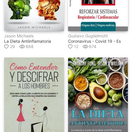
Jason Michaels
Gustavo Guglielmotti
La Dieta Antiinflamatoria
Coronavirus - Covid 19 - Es
29
868
12
674