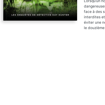
Lorsqu’un ho
dangereuses 
face à des s
interdites e
éviter une 
le douzième 