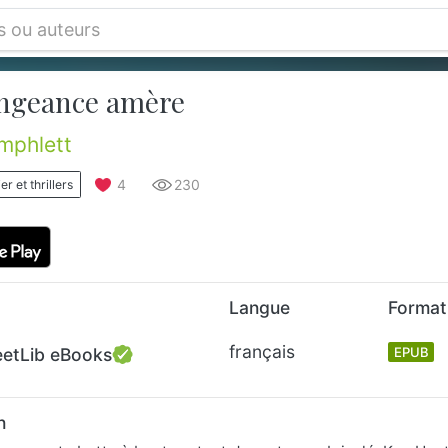
ngeance amère
mphlett
4
230
er et thrillers
Langue
Format
français
eetLib eBooks
EPUB
n