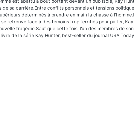
mme est abattu à bout portant devant un pub isolé, Kay Hunte
de sa carrière.Entre conflits personnels et tensions politiqu
upérieurs déterminés à prendre en main la chasse à l’homme.L
t se retrouve face à des témoins trop terrifiés pour parler, Ka
nouvelle tragédie.Sauf que cette fois, l’un des membres de s
livre de la série Kay Hunter, best-seller du journal USA Today,