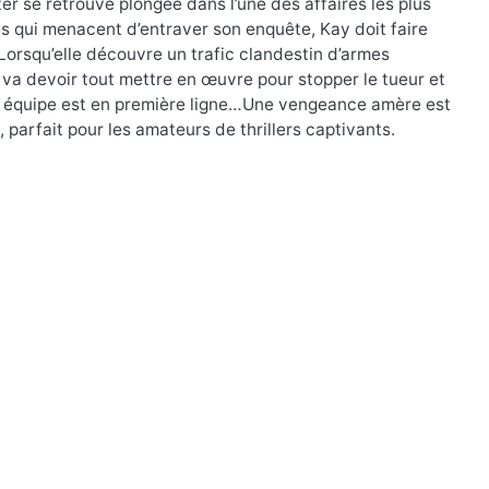
r se retrouve plongée dans l’une des affaires les plus
es qui menacent d’entraver son enquête, Kay doit faire
orsqu’elle découvre un trafic clandestin d’armes
y va devoir tout mettre en œuvre pour stopper le tueur et
on équipe est en première ligne…Une vengeance amère est
 parfait pour les amateurs de thrillers captivants.