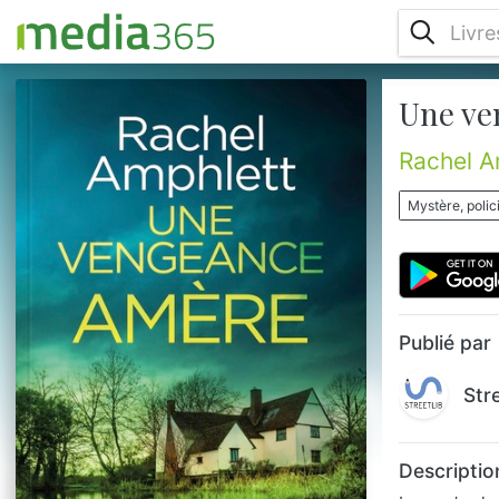
Une ve
Lorsqu’un homme est abattu à bout portant
devant un pub isolé, Kay Hunter se
retrouve plongée dans l’une des affaires les
Rachel A
plus dangereuses de sa carrière.Entre
conflits personnels et tensions politiques
Mystère, polici
qui menacent d’entraver son enquête, Kay
doit faire face à des supérieurs déterminés
à prendre en main la chasse à
l’homme.Lorsqu’elle découvre un trafic
clandestin d’armes interdites et se retrouv...
Publié par
Str
Descriptio