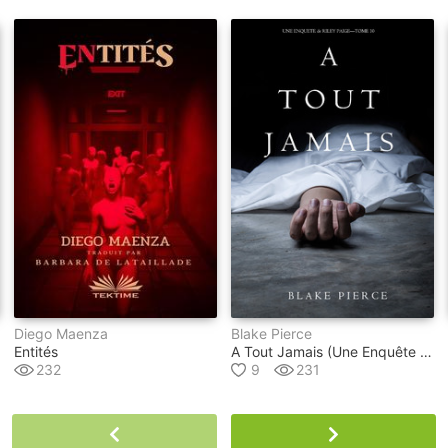
Diego Maenza
Blake Pierce
Entités
A Tout Jamais (une Enquête De Riley Paige – Tome 10)
232
9
231