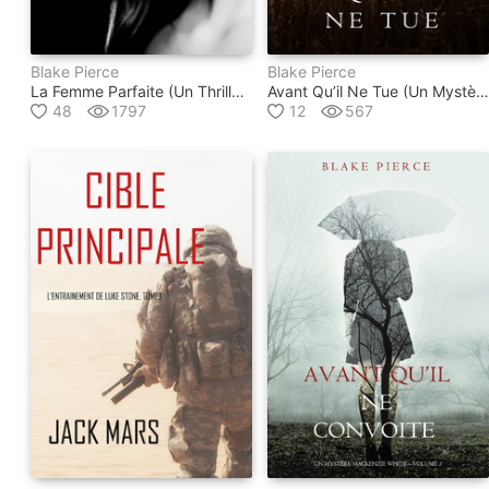
Blake Pierce
Blake Pierce
La Femme Parfaite (un Thriller Psychologique Avec Jessie Hunt, Tome N°1)
Avant Qu’il Ne Tue (un Mystère Mackenzie White – Volume 1)
48
1797
12
567