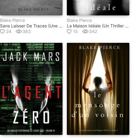
Blake Pierce
Blake Pierce
Sans Laisser De Traces (une Enquête De Riley Paige - Tome 1)
La Maison Idéale (un Thriller Psychologique Avec Jessie Hunt, Tome N°3)
24
383
15
342