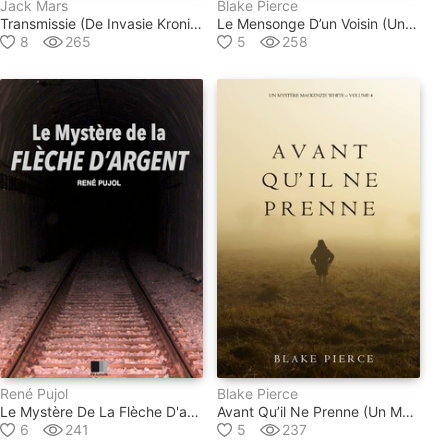
Jack Mars
Blake Pierce
Transmissie (de Invasie Kronieken — Boek Een): Een Science Fiction Thriller
Le Mensonge D’un Voisin (un Mystère Suspense Psychologique Chloé Fine – Volume 2)
8
265
5
258
René Pujol
Blake Pierce
Le Mystère De La Flèche D'argent
Avant Qu’il Ne Prenne (un Mystère Mackenzie White – Volume 4)
6
241
5
237