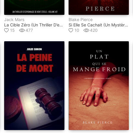
Jack Mars
Blake Pierce
La Cible Zéro (un Thriller D’espionnage De L'agent Zéro —volume #2)
Si Elle Se Cachait (un Mystère Kate Wise — Volume 4)
15
477
10
420