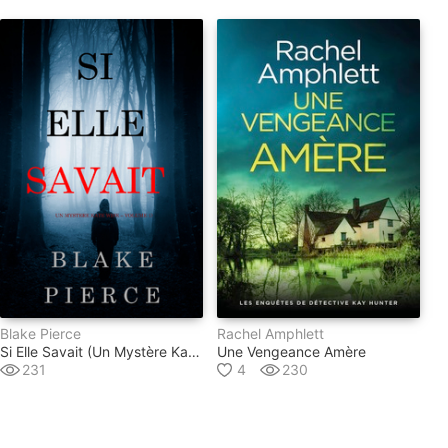
Blake Pierce
Rachel Amphlett
Si Elle Savait (un Mystère Kate Wise – Volume 1)
Une Vengeance Amère
231
4
230