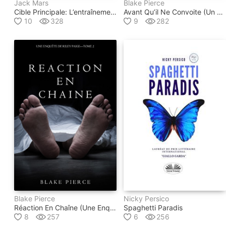
Jack Mars
Blake Pierce
Cible Principale: L’entraînement De Luke Stone, Tome 1 (thriller D’action)
Avant Qu’il Ne Convoite (un Mystère Mackenzie White – Volume 3)
10
328
9
282
Blake Pierce
Nicky Persico
Réaction En Chaîne (une Enquête De Riley Paige – Tome 2)
Spaghetti Paradis
8
257
6
256