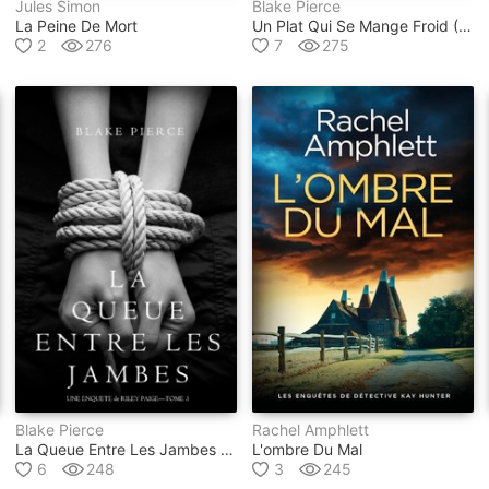
Jules Simon
Blake Pierce
La Peine De Mort
Un Plat Qui Se Mange Froid (une Enquête De Riley Paige – Tome 8)
2
276
7
275
Blake Pierce
Rachel Amphlett
La Queue Entre Les Jambes (une Enquête De Riley Paige – Tome 3)
L'ombre Du Mal
6
248
3
245