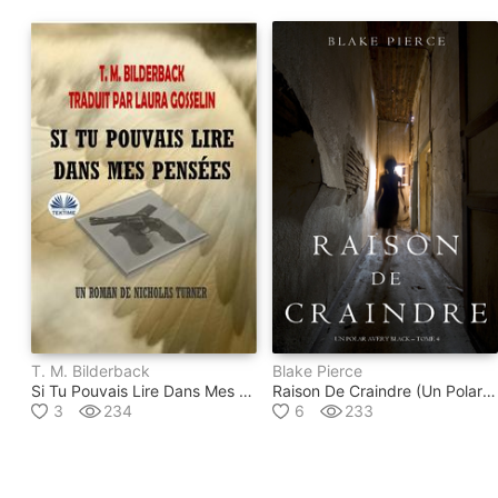
T. M. Bilderback
Blake Pierce
Si Tu Pouvais Lire Dans Mes Pensées
Raison De Craindre (un Polar Avery Black – Tome 4)
3
234
6
233