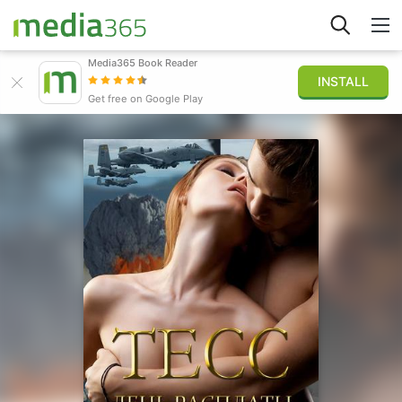
Media365 Book Reader
INSTALL
Explorer
Get free on Google Play
Connexion
Publier