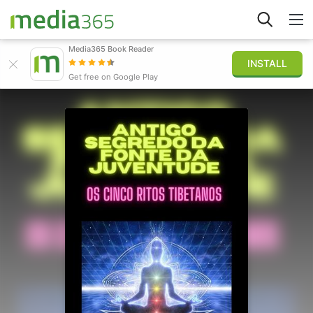
Media365 Book Reader
INSTALL
Explorer
Get free on Google Play
Connexion
Publier