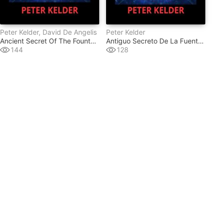
Peter Kelder, David De Angelis
Peter Kelder
Ancient Secret Of The Fountain Of Youth
Antiguo Secreto De La Fuente De La Juventud (traducido)
144
128