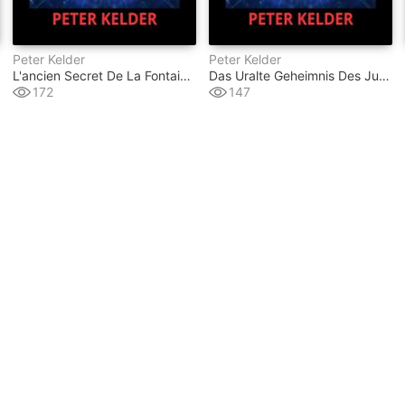
Peter Kelder
Peter Kelder
L'ancien Secret De La Fontaine De Jouvence (traduit)
Das Uralte Geheimnis Des Jungbrunnens (übersetzt)
172
147