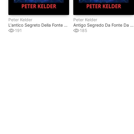
Peter Kelder
Peter Kelder
L'antico Segreto Della Fonte Della Giovinezza (tradotto)
Antigo Segredo Da Fonte Da Juventude (traduzido)
191
185