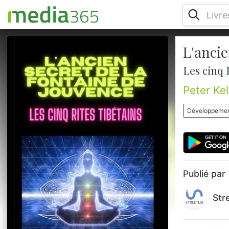
L'anci
Les Cinq Tibétains est l'histoire d'un homme
qui brave les terres lointaines et
Les cinq 
mystérieuses de l'Himalaya pour découvrir
le secret de tous les temps : la miraculeuse
Peter Ke
et légendaire "Fontaine de Jouvence". Le
lecteur est invité à le suivre dans son
Développement
voyage vers un monastère caché au fin
fond du Tibet interdit et à se joindre à lui
dans cette extraordinaire découverte.
Pendant des milliers d'années, ...
Publié par
Str