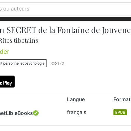
en SECRET de la Fontaine de Jouvenc
Rites tibétains
lder
172
 personnel et psychologie
Langue
Format
français
eetLib eBooks
EPUB