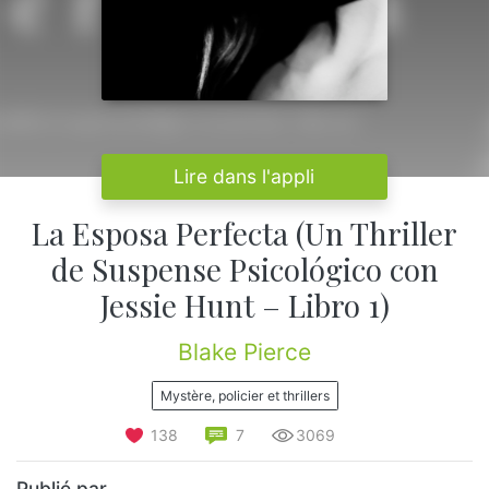
Lire dans l'appli
La Esposa Perfecta (Un Thriller
de Suspense Psicológico con
Jessie Hunt – Libro 1)
Blake Pierce
Mystère, policier et thrillers
138
7
3069
Publié par