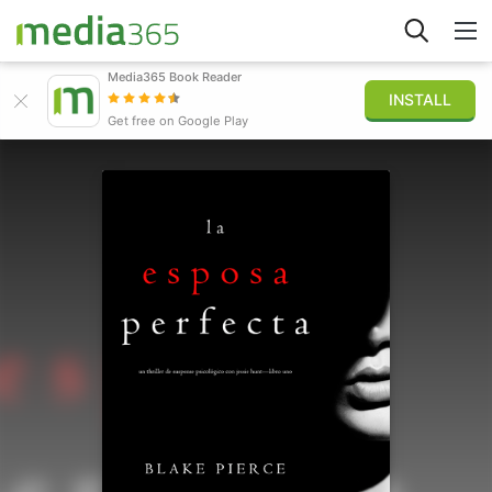
Media365 Book Reader
INSTALL
Explorer
Get free on Google Play
Connexion
Publier