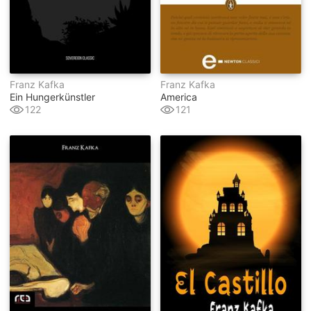
Franz Kafka
Franz Kafka
Ein Hungerkünstler
America
122
121