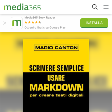
Media365 Book Reader
INSTALLA
Esplora
Ottienilo Gratis su Google Play
Accedi
Pubblica