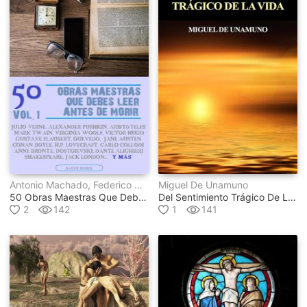
Antonio Machado, Federico García Lorca, Gustav Meyrink, Solomon Northup, Miguel De Unamuno, Julio Verne, Mariano José De Larra, José De Espronceda, Amado Nervo, Alexander Pushkin, Francisco De Quevedo, Aristóteles, Benito Pérez Galdos, Virginia Woolf, Gustave Flaubert, Mark Twain, John Stuart Mill, Thomas Hardy, Victor Hugo, Jonathan Swift, Giovanni Boccaccio, Johann Wolfgang Von Goethe, Nathaniel Hawthorne, Washington Irving, Harriet Beecher Stowe, Sir Walter Scott, Jack London, Sigmund Freud, William Shakespeare, James Fenimore Cooper, Carlo Collodi, Ramón María Del Valle-Inclán, Robert Louis Stevenson, Anne Brontë, Charles Baudelaire, Vicente Blasco Ibáñez, Friedrich Nietzsche, Fedor Mikhaïlovitch Dostoïevski, Arthur Conan Doyle, Jane Austen, Dante Alighieri, Alexandre Dumas, H.p. Lovecraft, Kahlil Gibran, James Joyce, Bauer Books
Miguel De Unamuno
50 Obras Maestras Que Debes Leer Antes De Morir
Del Sentimiento Trágico De La Vida
2
142
1
141