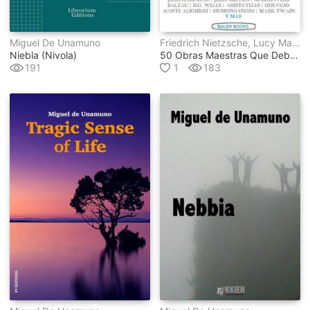
Miguel De Unamuno
Friedrich Nietzsche, Lucy Maud Montgomery, Laurence Sterne, Edmond Rostand, Miguel De Unamuno, Séneca, Anónimo, Varios Autores, Antoine De Saint-Exupéry, Lewis Wallace, Francisco De Quevedo, Nicolás Maquiavelo, Aristóteles, Dante Alighieri, Mark Twain, Jane Austen, George Eliot, Rudyard Kipling, Henry James, Honoré De Balzac, Charles Dickens, John Milton, Edith Wharton, Washington Irving, Louisa May Alcott, Edgar Rice Burroughs, Robert Louis Stevenson, Sigmund Freud, H.g. Wells, Ambrose Bierce, Marqués De Sade, Víctor Hugo, Arthur Conan Doyle, Alexander Sergeyevich Pushkin, Alexandre Dumas, Virginia Woolf, Stefan Zweig, Joseph Conrad, Fray Bartolomé De Las Casas
Niebla (nivola)
50 Obras Maestras Que Debes Leer Antes De Morir
191
1
183