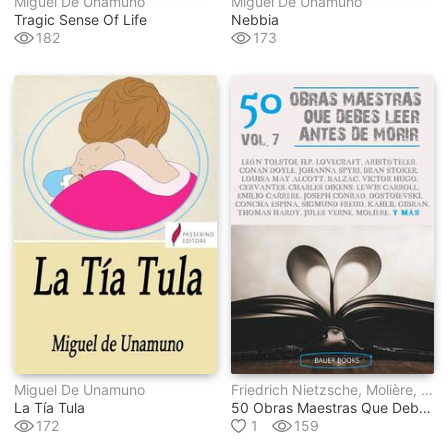
Miguel De Unamuno
Miguel De Unamuno
Tragic Sense Of Life
Nebbia
182
173
Miguel De Unamuno
Friedrich Nietzsche, Molière, Horace Walpole, D.h. Lawrence, Miguel De Unamuno, Julio Verne, Séneca, Fiódor Dostoievski, Aristóteles, León Tolstoi, Concha Espina, Bram Stoker, Thomas Hardy, Oscar Wilde, Gustave Flaubert, Henry James, Charles Dickens, Honoré De Balzac, Lewis Carroll, Johanna Spyri, Kahlil Gibran, Louisa May Alcott, Sir Walter Scott, Sigmund Freud, Alessandro Manzoni, Edgar Allan Poe, Robert Louis Stevenson, Arthur Conan Doyle, Aleksander Pushkin, Alexandre Dumas, Miguel De Cervantes, Victor Hugo, H.p. Lovecraft, George Sand, Virginia Woolf, Stefan Zweig, Joseph Conrad, Bauer Books, Emilio Carrère
La Tía Tula
50 Obras Maestras Que Debes Leer Antes De Morir
172
1
159