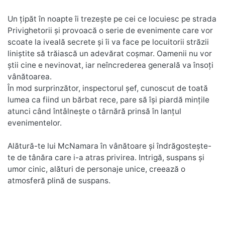
Un țipăt în noapte îi trezește pe cei ce locuiesc pe strada
Privighetorii și provoacă o serie de evenimente care vor
scoate la iveală secrete și îi va face pe locuitorii străzii
liniștite să trăiască un adevărat coșmar. Oamenii nu vor
știi cine e nevinovat, iar neîncrederea generală va însoți
vânătoarea.
În mod surprinzător, inspectorul șef, cunoscut de toată
lumea ca fiind un bărbat rece, pare să își piardă mințile
atunci când întâlnește o târnără prinsă în lanțul
evenimentelor.
Alătură-te lui McNamara în vânătoare și îndrăgostește-
te de tânăra care i-a atras privirea. Intrigă, suspans și
umor cinic, alături de personaje unice, creează o
atmosferă plină de suspans.