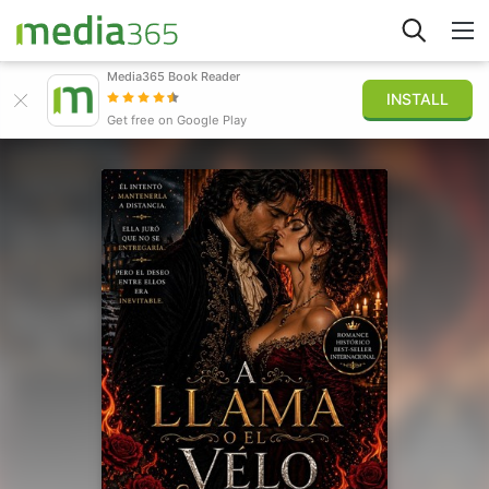
Media365 Book Reader
INSTALL
Explore
Get free on Google Play
Sign in
Publish