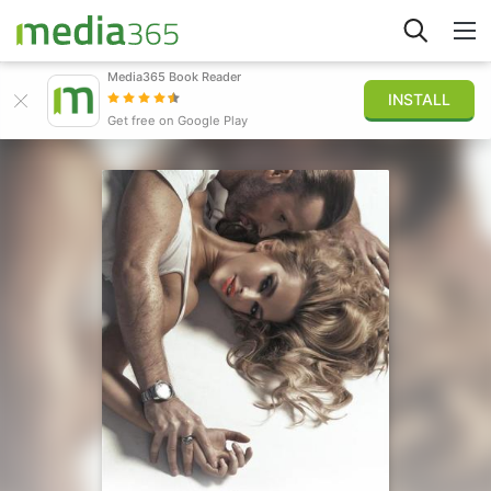
Media365 Book Reader
INSTALL
Explore
Get free on Google Play
Sign in
Publish