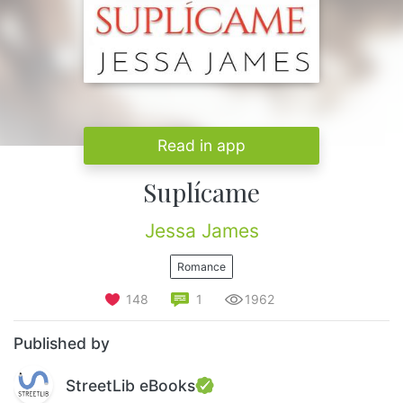
Read in app
Suplícame
Jessa James
Romance
148
1
1962
Published by
StreetLib eBooks