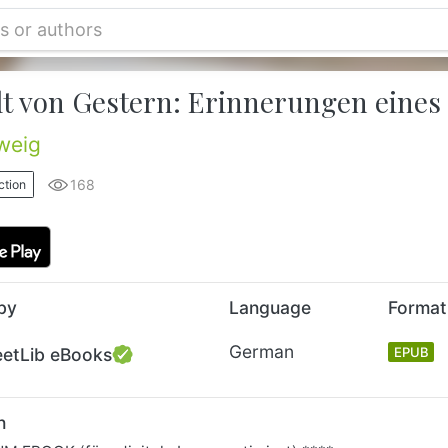
lt von Gestern: Erinnerungen eines
weig
168
ction
by
Language
Format
German
eetLib eBooks
EPUB
n