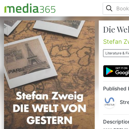
Die We
**** PREMIUM EBOOK (fürs digitale Lesen
optimiert) **** "Nie habe ich unsere alte
Erde mehr geliebt als in diesen letzten
Stefan Z
Jahren vor dem Ersten Weltkrieg, nie mehr
auf Europas Einigung gehofft, nie mehr an
Literature & Fi
seine Zukunft geglaubt als in dieser Zeit, da
wir meinten, eine neue Morgenröte zu
erblicken. Aber es war in Wahrheit schon
der Feuerschein des nahenden
Weltbrands." ...
Published 
Str
Descriptio