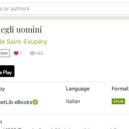
degli uomini
de Saint-Exupéry
1
142
ction
by
Language
Format
Italian
eetLib eBooks
EPUB
n