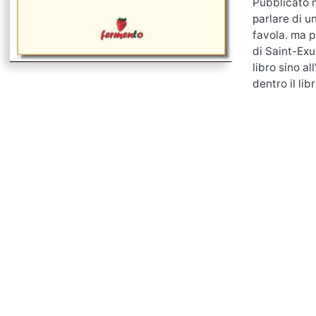
Pubblicato n
parlare di u
favola. ma p
di Saint-Exup
libro sino al
dentro il libr