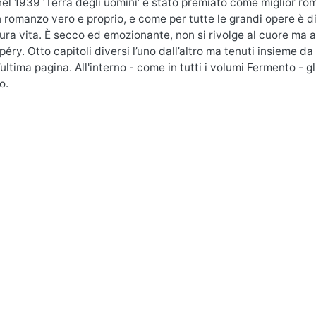
el 1939 ‘Terra degli uomini’ è stato premiato come miglior r
n romanzo vero e proprio, e come per tutte le grandi opere è dif
ura vita. È secco ed emozionante, non si rivolge al cuore ma al
éry. Otto capitoli diversi l’uno dall’altro ma tenuti insieme da 
l’ultima pagina. All'interno - come in tutti i volumi Fermento - 
o.