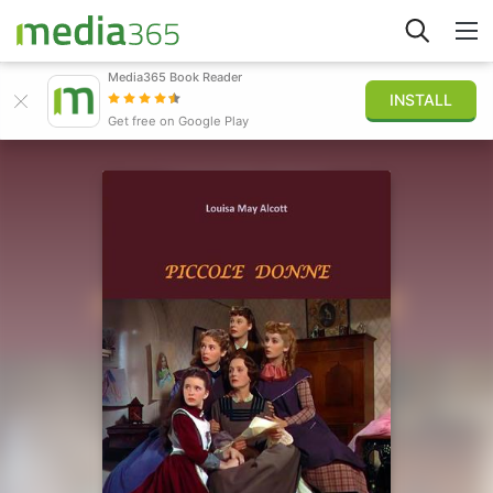
Media365 Book Reader
INSTALL
Explore
Get free on Google Play
Sign in
Publish