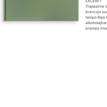
EXCERPT
Trapasinte l
brancojn sur
tempo Ripo k
alkoholajbar
bremsis inte