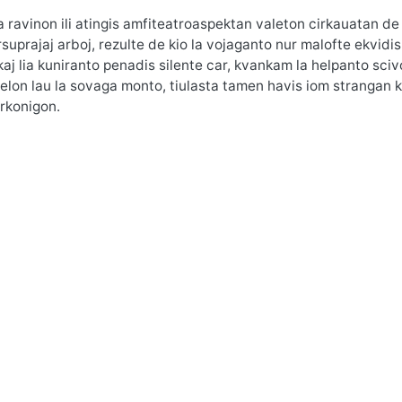
a ravinon ili atingis amfiteatroaspektan valeton cirkauatan de 
suprajaj arboj, rezulte de kio la vojaganto nur malofte ekvidis
aj lia kuniranto penadis silente car, kvankam la helpanto scivo
elon lau la sovaga monto, tiulasta tamen havis iom strangan 
rkonigon.