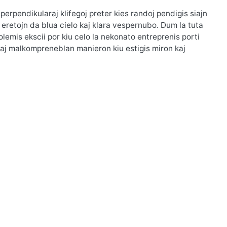
perpendikularaj klifegoj preter kies randoj pendigis siajn
 eretojn da blua cielo kaj klara vespernubo. Dum la tuta
lemis ekscii por kiu celo la nekonato entreprenis porti
kaj malkompreneblan manieron kiu estigis miron kaj