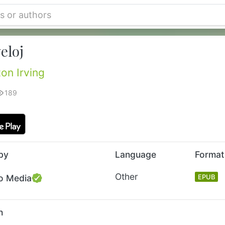
eloj
on Irving
189
by
Language
Format
Other
o Media
EPUB
n