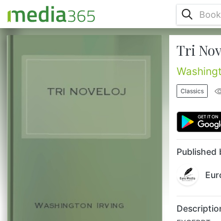
Tri Nov
EXCERPT Trapasinte la ravinon ili atingis
amfiteatroaspektan valeton cirkauatan de
perpendikularaj klifegoj preter kies randoj
Washingt
pendigis siajn brancojn sursuprajaj arboj,
rezulte de kio la vojaganto nur malofte
Classics
ekvidis eretojn da blua cielo kaj klara
vespernubo. Dum la tuta tempo Ripo kaj lia
kuniranto penadis silente car, kvankam la
helpanto scivolemis ekscii por kiu celo la
nekonato entreprenis ...
Published 
Eur
Descriptio