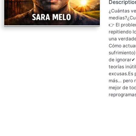
Descriptio
¿Cuántas ve
medias?¿Cuá
👉 El probl
repitiendo l
una verdade
Cómo actuar
sufrimiento
de ignorar✔ 
teorías inút
excusas.Es 
más… pero n
mejor de to
reprogramas