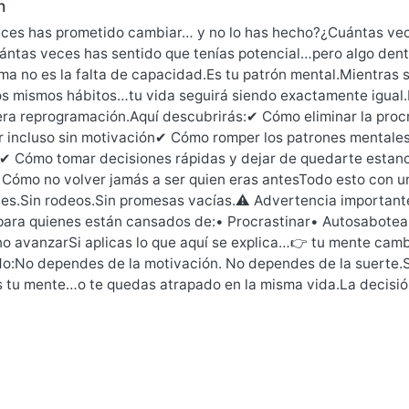
n
ces has prometido cambiar… y no lo has hecho?¿Cuántas ve
ntas veces has sentido que tenías potencial…pero algo dentro
ema no es la falta de capacidad.Es tu patrón mental.Mientra
os mismos hábitos…tu vida seguirá siendo exactamente igual.E
ra reprogramación.Aquí descubrirás:✔ Cómo eliminar la procr
 incluso sin motivación✔ Cómo romper los patrones mentales 
)✔ Cómo tomar decisiones rápidas y dejar de quedarte estan
Cómo no volver jamás a ser quien eras antesTodo esto con un 
iles.Sin rodeos.Sin promesas vacías.⚠️ Advertencia important
para quienes están cansados de:• Procrastinar• Autosabotear
o avanzarSi aplicas lo que aquí se explica…👉 tu mente cam
do:No dependes de la motivación. No dependes de la suerte.
 tu mente…o te quedas atrapado en la misma vida.La decisió