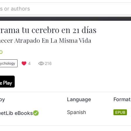
rama tu cerebro en 21 días
ecer Atrapado En La Misma Vida
o
4
216
sychology
by
Language
Format
Spanish
eetLib eBooks
EPUB