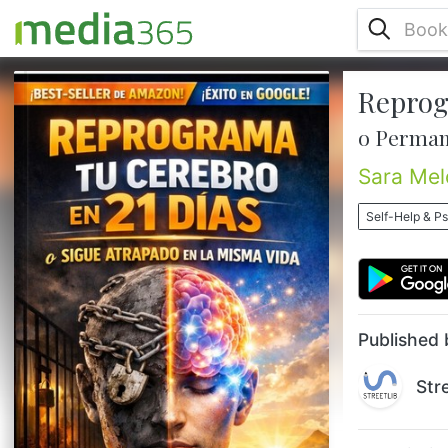
Reprog
¿Cuántas veces has prometido cambiar… y
no lo has hecho?¿Cuántas veces has
o Perman
empezado con motivación…y te has
quedado a medias?¿Cuántas veces has
Sara Mel
sentido que tenías potencial…pero algo
dentro de ti te lo impedía?La verdad es
Self-Help & P
dura, pero liberadora:👉 El problema no es
la falta de capacidad.Es tu patrón
mental.Mientras sigas pensando igual…
tomando las mismas decisiones…y
repitiendo los mismos hábitos…t...
Published 
Str