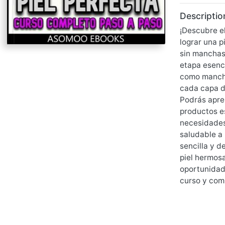
Descriptio
¡Descubre el
lograr una p
sin manchas,
etapa esenci
como mancha
cada capa d
Podrás apre
productos e
necesidades.
saludable a 
sencilla y d
piel hermosa
oportunidad 
curso y comi