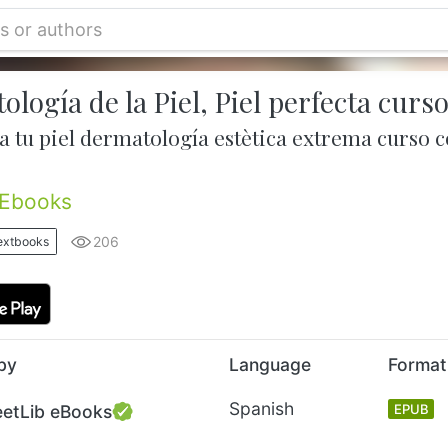
logía de la Piel, Piel perfecta curs
 tu piel dermatología estètica extrema curso c
Ebooks
206
extbooks
by
Language
Format
Spanish
eetLib eBooks
EPUB