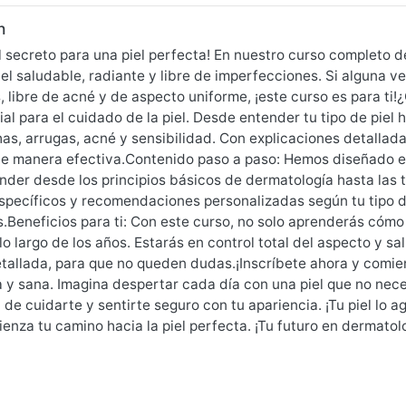
n
 secreto para una piel perfecta! En nuestro curso completo 
iel saludable, radiante y libre de imperfecciones. Si alguna 
 libre de acné y de aspecto uniforme, ¡este curso es para ti
al para el cuidado de la piel. Desde entender tu tipo de piel
s, arrugas, acné y sensibilidad. Con explicaciones detallada
e manera efectiva.Contenido paso a paso: Hemos diseñado es
nder desde los principios básicos de dermatología hasta la
specíficos y recomendaciones personalizadas según tu tipo d
Beneficios para ti: Con este curso, no solo aprenderás cómo
lo largo de los años. Estarás en control total del aspecto y sa
etallada, para que no queden dudas.¡Inscríbete ahora y comie
 y sana. Imagina despertar cada día con una piel que no nece
de cuidarte y sentirte seguro con tu apariencia. ¡Tu piel lo
enza tu camino hacia la piel perfecta. ¡Tu futuro en dermato