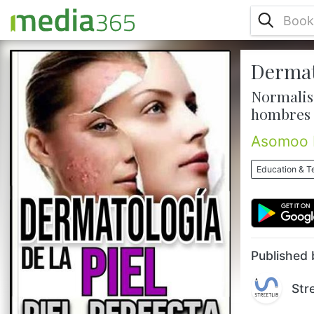
Dermato
¡Descubre el secreto para una piel
perfecta! En nuestro curso completo de
Normalisa
Dermatología de la Piel, aprenderás paso a
hombres
paso cómo lograr una piel saludable,
radiante y libre de imperfecciones. Si
Asomoo 
alguna vez te has preguntado cómo
conseguir una piel más joven, sin manchas,
Education & T
libre de acné y de aspecto uniforme, ¡este
curso es para ti!¿Qué aprenderás? Este
curso te llevará a través de cada etapa
esencial...
Published 
Str