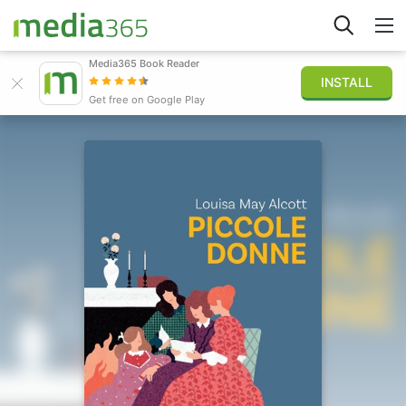
Media365 Book Reader
INSTALL
Explore
Get free on Google Play
Sign in
Publish