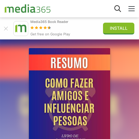
Media365 Book Reader
INSTALL
Explore
Get free on Google Play
Sign in
Publish