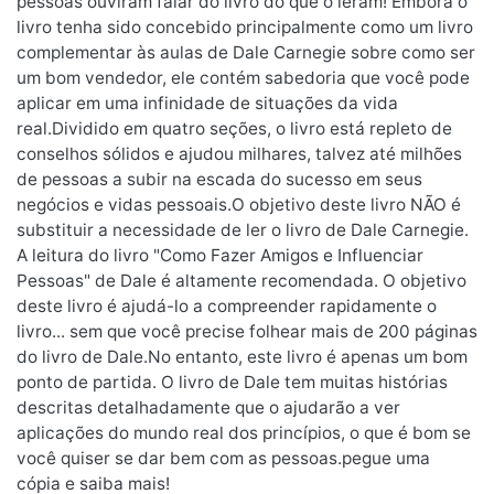
pessoas ouviram falar do livro do que o leram! Embora o
livro tenha sido concebido principalmente como um livro
complementar às aulas de Dale Carnegie sobre como ser
um bom vendedor, ele contém sabedoria que você pode
aplicar em uma infinidade de situações da vida
real.Dividido em quatro seções, o livro está repleto de
conselhos sólidos e ajudou milhares, talvez até milhões
de pessoas a subir na escada do sucesso em seus
negócios e vidas pessoais.O objetivo deste livro NÃO é
substituir a necessidade de ler o livro de Dale Carnegie.
A leitura do livro "Como Fazer Amigos e Influenciar
Pessoas" de Dale é altamente recomendada. O objetivo
deste livro é ajudá-lo a compreender rapidamente o
livro... sem que você precise folhear mais de 200 páginas
do livro de Dale.No entanto, este livro é apenas um bom
ponto de partida. O livro de Dale tem muitas histórias
descritas detalhadamente que o ajudarão a ver
aplicações do mundo real dos princípios, o que é bom se
você quiser se dar bem com as pessoas.pegue uma
cópia e saiba mais!