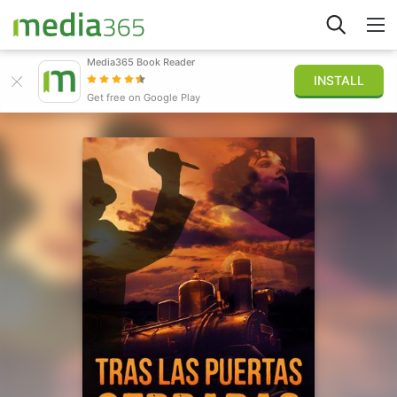
Media365 Book Reader
INSTALL
Explorar
Get free on Google Play
Iniciar sesión
Publicar