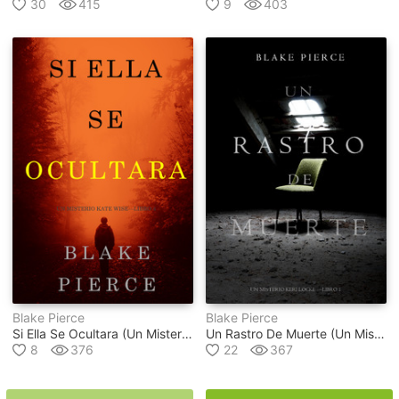
30
415
9
403
Blake Pierce
Blake Pierce
Si Ella Se Ocultara (un Misterio Kate Wise — Libro 4)
Un Rastro De Muerte (un Misterio Keri Locke – Libro #1)
8
376
22
367