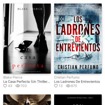
Blake Pierce
Cristian Perfumo
La Casa Perfecta (un Thriller De Suspense Psicológico Con Jessie Hunt - Libro Tres)
Los Ladrones De Entrevientos
43
703
13
670