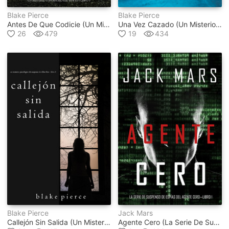
Blake Pierce
Blake Pierce
Antes De Que Codicie (un Misterio Con Mackenzie White – Libro 3)
Una Vez Cazado (un Misterio De Riley Paige – Libro 5)
26
479
19
434
Blake Pierce
Jack Mars
Callejón Sin Salida (un Misterio Psicológico De Suspenso De Chloe Fine - Libro 3)
Agente Cero (la Serie De Suspenso De Espías Del Agente Cero - Libro #1)