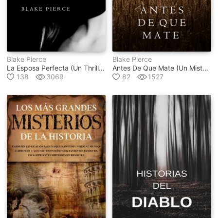
Blake Pierce
Blake Pierce
La Esposa Perfecta (un Thriller De Suspense Psicológico Con Jessie Hunt – Libro 1)
Antes De Que Mate (un Misterio Con Mackenzie White – Libro 1)
138
3069
82
1527