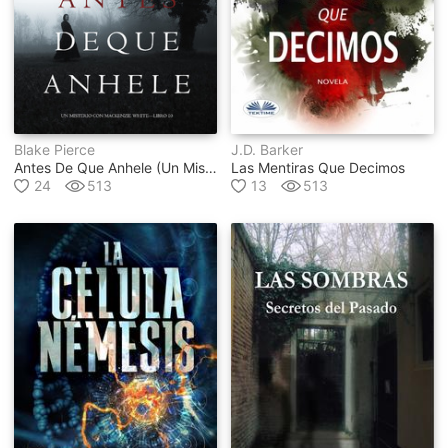
Blake Pierce
J.d. Barker
Antes De Que Anhele (un Misterio Con Mackenzie White — Libro 10)
Las Mentiras Que Decimos
24
513
13
513