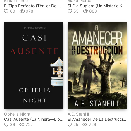
Blake Pierce
Blake Pierce
El Tipo Perfecto (thriller De Suspense Psicológico Con Jessie Hunt – Libro Dos)
Si Ella Supiera (un Misterio Kate Wise – Libro 1)
60
978
53
880
Ophelia Night
A.e. Stanfill
Casi Ausente (la Niñera—Libro Uno)
El Amanecer De La Destrucción
36
727
25
726