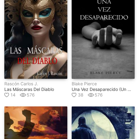
Rascón Carlos J.
Blake Pierce
Las Máscaras Del Diablo
Una Vez Desaparecido (un Misterio De Riley Paige - Libro 1)
14
576
38
576