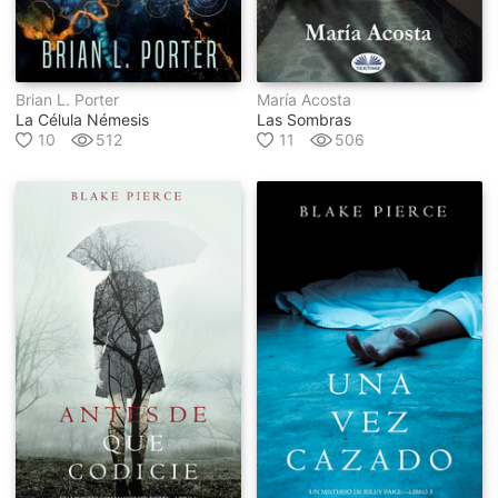
Brian L. Porter
María Acosta
La Célula Némesis
Las Sombras
10
512
11
506