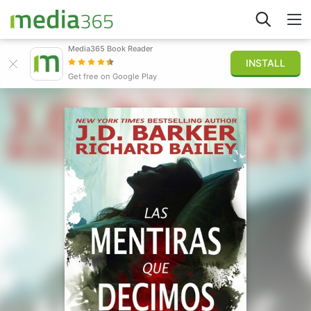
Media365 Book Reader
INSTALL
Explorar
Get free on Google Play
Iniciar sesión
Publicar