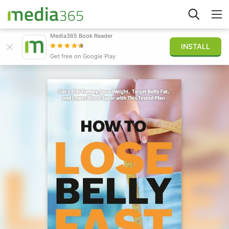
Media365 Book Reader
INSTALL
Khám phá
Get free on Google Play
Đăng nhập
Xuất bản