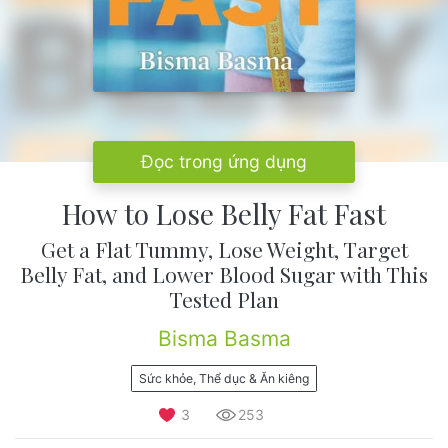
Đọc trong ứng dụng
How to Lose Belly Fat Fast
Get a Flat Tummy, Lose Weight, Target
Belly Fat, and Lower Blood Sugar with This
Tested Plan
Bisma Basma
Sức khỏe, Thể dục & Ăn kiêng
3
253