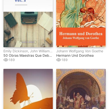
Emily Dickinson, John William Polidori, Gaston Leroux, Federico García Lorca, Stefan Zweig, E.t.a. Hoffmann, Lyman Frank Baum, Wilkie Collins, Julio Verne, Antoine De Saint-Exupéry, Marco Polo, Benito Pérez Galdós, Publio Virgilio Marón, Francis Scott Fitzgerald, Mark Twain, Jules Verne, Thomas Hardy, Gustave Flaubert, Henry James, Lewis Carroll, Charles Dickens, Johann Wolfgang Von Goethe, Edith Wharton, Washington Irving, Louisa May Alcott, Sir Walter Scott, Edgar Rice Burroughs, René Descartes, H.g. Wells, Mary Wollstonecraft, Emilio Salgari, Jane Austen, Emily Bront&#235, Dante Alighieri, Alexandre Dumas, H.p. Lovecraft, Lucy Maud Montgomery, Ambrose Bierce, Franz Kafka, James Joyce
Johann Wolfgang Von Goethe
50 Obras Maestras Que Debes Leer Antes De Morir
Hermann Und Dorothea
189
189