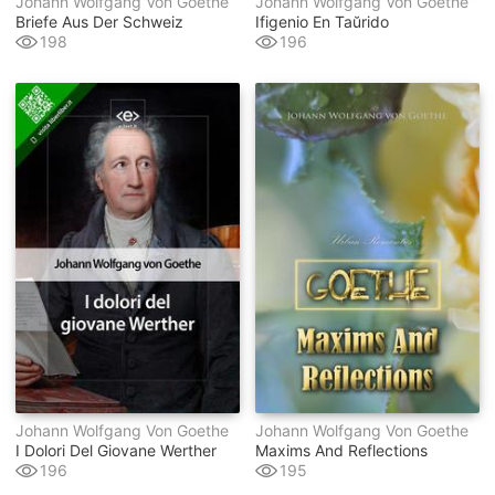
Johann Wolfgang Von Goethe
Johann Wolfgang Von Goethe
Briefe Aus Der Schweiz
Ifigenio En Taŭrido
198
196
Johann Wolfgang Von Goethe
Johann Wolfgang Von Goethe
I Dolori Del Giovane Werther
Maxims And Reflections
196
195