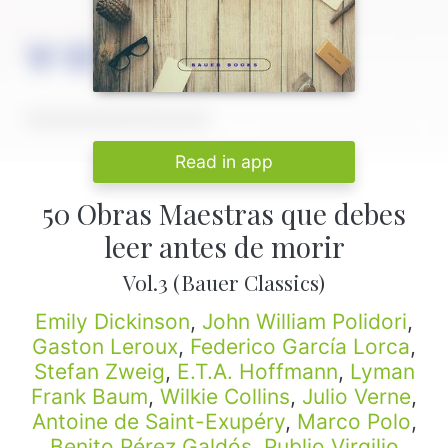
Read in app
50 Obras Maestras que debes
leer antes de morir
Vol.3 (Bauer Classics)
Emily Dickinson
,
John William Polidori
,
Gaston Leroux
,
Federico García Lorca
,
Stefan Zweig
,
E.T.A. Hoffmann
,
Lyman
Frank Baum
,
Wilkie Collins
,
Julio Verne
,
Antoine de Saint-Exupéry
,
Marco Polo
,
Benito Pérez Galdós
,
Publio Virgilio