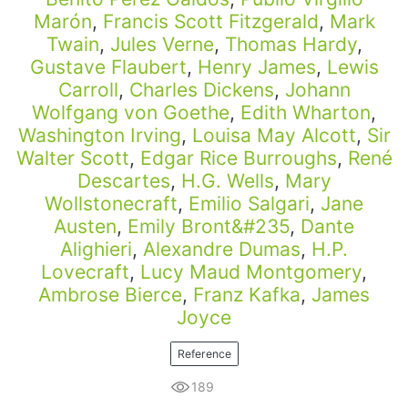
Marón
,
Francis Scott Fitzgerald
,
Mark
Twain
,
Jules Verne
,
Thomas Hardy
,
Gustave Flaubert
,
Henry James
,
Lewis
Carroll
,
Charles Dickens
,
Johann
Wolfgang von Goethe
,
Edith Wharton
,
Washington Irving
,
Louisa May Alcott
,
Sir
Walter Scott
,
Edgar Rice Burroughs
,
René
Descartes
,
H.G. Wells
,
Mary
Wollstonecraft
,
Emilio Salgari
,
Jane
Austen
,
Emily Bront&#235
,
Dante
Alighieri
,
Alexandre Dumas
,
H.P.
Lovecraft
,
Lucy Maud Montgomery
,
Ambrose Bierce
,
Franz Kafka
,
James
Joyce
Reference
189