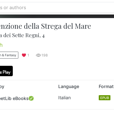
nzione della Strega del Mare
a dei Sette Regni, 4
h
1
198
n & Fantasy
by
Language
Format
Italian
eetLib eBooks
EPUB