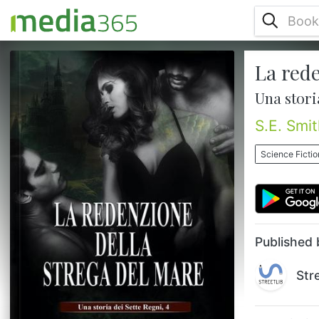
La rede
Si aspettava di morire per salvare il suo
mondoL’esistenza di Magna era un tempo
Una stori
colma di risate, amore e gioia, fino a
quando un oggetto misterioso non è caduto
S.E. Smit
dal cielo in mezzo all’oceano e lei si è
ritrovata prigioniera nel suo stesso corpo.
Science Fictio
Col passare dei secoli, è diventata nota
come la Strega del Mare – una creatura
odiata e temuta. I suoi sforzi per salvare i
Sette Regni e distruggere la...
Published 
Str