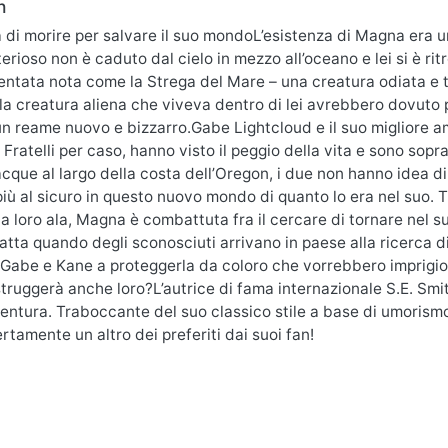
n
 di morire per salvare il suo mondoL’esistenza di Magna era u
erioso non è caduto dal cielo in mezzo all’oceano e lei si è ri
ventata nota come la Strega del Mare – una creatura odiata e te
la creatura aliena che viveva dentro di lei avrebbero dovuto p
 un reame nuovo e bizzarro.Gabe Lightcloud e il suo migliore am
 Fratelli per caso, hanno visto il peggio della vita e sono so
 acque al largo della costa dell’Oregon, i due non hanno idea 
iù al sicuro in questo nuovo mondo di quanto lo era nel suo. T
la loro ala, Magna è combattuta fra il cercare di tornare nel 
ratta quando degli sconosciuti arrivano in paese alla ricerca di 
Gabe e Kane a proteggerla da coloro che vorrebbero imprigion
truggerà anche loro?L’autrice di fama internazionale S.E. Smi
ntura. Traboccante del suo classico stile a base di umorismo
rtamente un altro dei preferiti dai suoi fan!