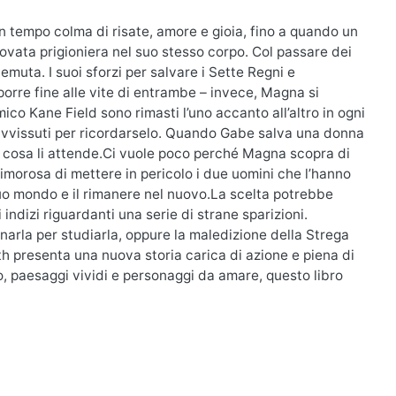
n tempo colma di risate, amore e gioia, fino a quando un
trovata prigioniera nel suo stesso corpo. Col passare dei
muta. I suoi sforzi per salvare i Sette Regni e
orre fine alle vite di entrambe – invece, Magna si
ico Kane Field sono rimasti l’uno accanto all’altro in ogni
pravvissuti per ricordarselo. Quando Gabe salva una donna
di cosa li attende.Ci vuole poco perché Magna scopra di
imorosa di mettere in pericolo i due uomini che l’hanno
suo mondo e il rimanere nel nuovo.La scelta potrebbe
indizi riguardanti una serie di strane sparizioni.
arla per studiarla, oppure la maledizione della Strega
th presenta una nuova storia carica di azione e piena di
, paesaggi vividi e personaggi da amare, questo libro