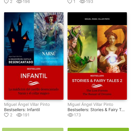
2
196
1
193
Miguel Ángel Villar Pinto
Miguel Ángel Villar Pinto
Bestsellers: Infantil
Bestsellers: Stories & Fairy Tales 2
2
191
173