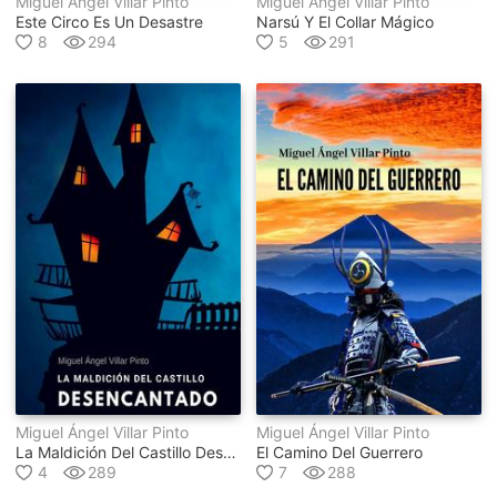
Miguel Ángel Villar Pinto
Miguel Ángel Villar Pinto
Este Circo Es Un Desastre
Narsú Y El Collar Mágico
8
294
5
291
Miguel Ángel Villar Pinto
Miguel Ángel Villar Pinto
La Maldición Del Castillo Desencantado
El Camino Del Guerrero
4
289
7
288